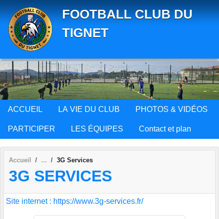
Panneau de gestion des cookies
FOOTBALL CLUB DU
TIGNET
ACCUEIL
LA VIE DU CLUB
PHOTOS & VIDÉOS
PARTICIPER
LES ÉQUIPES
Contact et plan
Accueil
3G Services
3G SERVICES
Site internet : https://www.3g-services.fr/