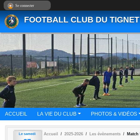
Panneau de gestion des cookies
Se connecter
FOOTBALL CLUB DU TIGNET
ACCUEIL
LA VIE DU CLUB
PHOTOS & VIDÉOS
Accueil
2025-2026
Les évènements
Match
Le
samedi