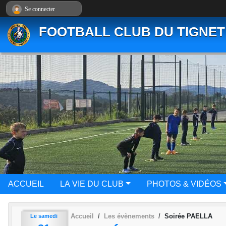
Panneau de gestion des cookies
Se connecter
FOOTBALL CLUB DU TIGNET
ACCUEIL
LA VIE DU CLUB
PHOTOS & VIDÉOS
Accueil
Les évènements
Soirée PAELLA
Le
samedi