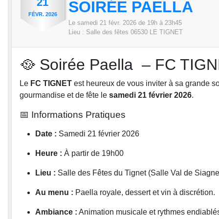
21
SOIRÉE PAELLA
FÉVR.
2026
Le
samedi
21
févr.
2026
de 19h à 23h45
Lieu :
Salle des fêtes
06530
LE TIGNET
🥘 Soirée Paella – FC TIG
Le
FC TIGNET
est heureux de vous inviter à sa grande s
gourmandise et de fête le
samedi 21 février 2026
.
📅 Informations Pratiques
Date :
Samedi 21 février 2026
Heure :
À partir de 19h00
Lieu :
Salle des Fêtes du Tignet (Salle Val de Siagne
Au menu :
Paella royale, dessert et vin à discrétion.
Ambiance :
Animation musicale et rythmes endiablés p