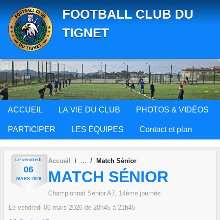
Panneau de gestion des cookies
FOOTBALL CLUB DU
TIGNET
ACCUEIL
LA VIE DU CLUB
PHOTOS & VIDÉOS
PARTICIPER
LES ÉQUIPES
Contact et plan
Le
vendredi
Accueil
Match Sénior
06
MATCH SÉNIOR
MARS
2026
Championnat Senior A7, 14ème journée
Le
vendredi
06
mars
2026
de 20h45 à 21h45